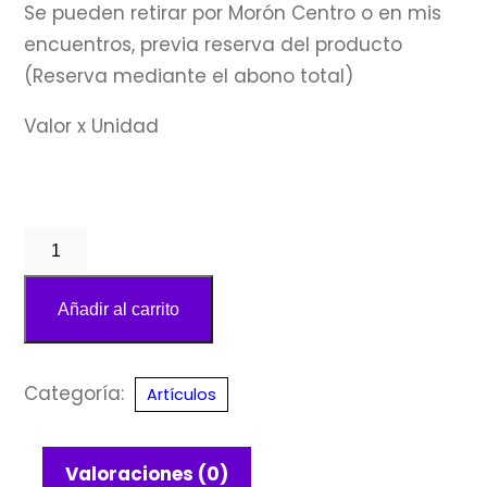
Se pueden retirar por Morón Centro o en mis
encuentros, previa reserva del producto
(Reserva mediante el abono total)
Valor x Unidad
Punta
con
Base
Añadir al carrito
Ojo
de
Categoría:
Artículos
Tigre
cantidad
Valoraciones (0)