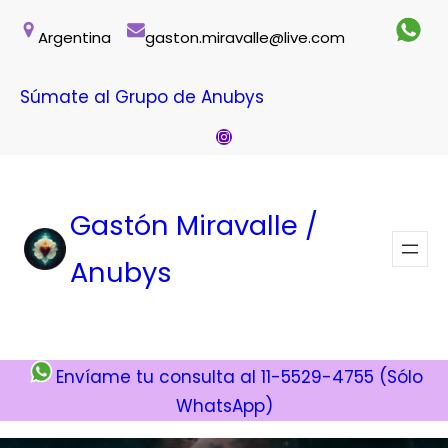
Saltar
Argentina
gaston.miravalle@live.com
al
contenido
Súmate al Grupo de Anubys
Instagram
Gastón Miravalle /
Anubys
Envíame tu consulta al 11-5529-4755 (Sólo
WhatsApp)