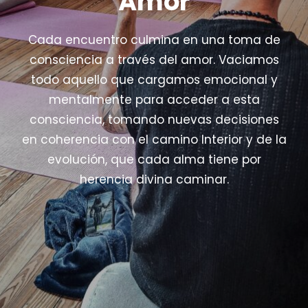
Amor
Cada encuentro culmina en una toma de
consciencia a través del amor. Vaciamos
todo aquello que cargamos emocional y
mentalmente para acceder a esta
consciencia, tomando nuevas decisiones
en coherencia con el camino Interior y de la
evolución, que cada alma tiene por
herencia divina caminar.