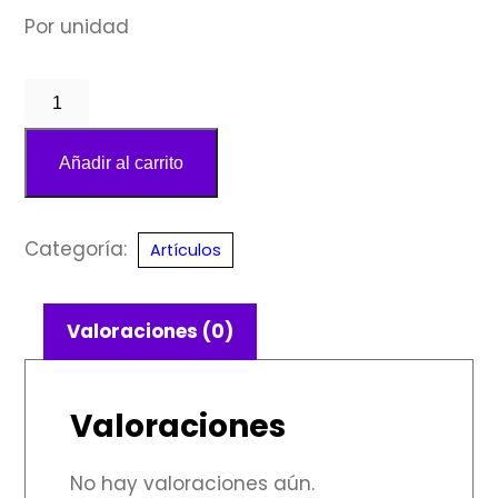
Por unidad
Rosa
del
Desierto
Añadir al carrito
cantidad
Categoría:
Artículos
Valoraciones (0)
Valoraciones
No hay valoraciones aún.