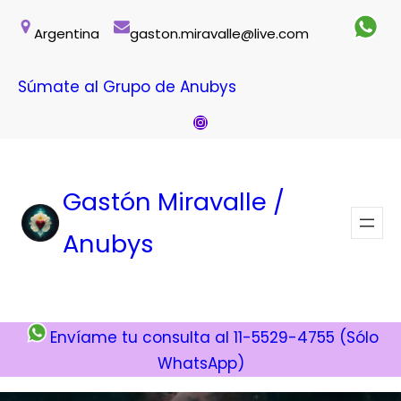
Saltar
Argentina
gaston.miravalle@live.com
al
contenido
Súmate al Grupo de Anubys
Instagram
Gastón Miravalle /
Anubys
Envíame tu consulta al 11-5529-4755 (Sólo
WhatsApp)