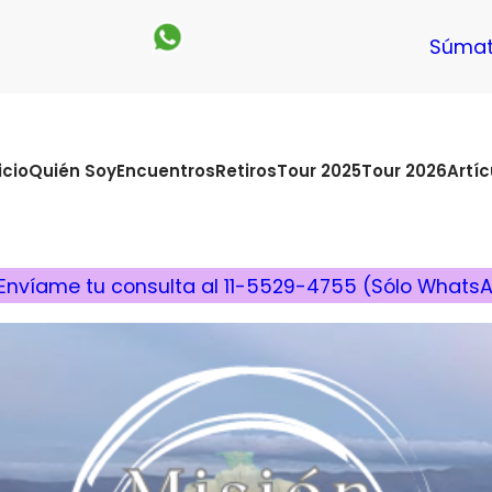
Súmat
icio
Quién Soy
Encuentros
Retiros
Tour 2025
Tour 2026
Artíc
Envíame tu consulta al 11-5529-4755 (Sólo Whats