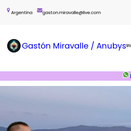
Saltar
al
Argentina
gaston.miravalle@live.com
contenido
Gastón Miravalle / Anubys
In