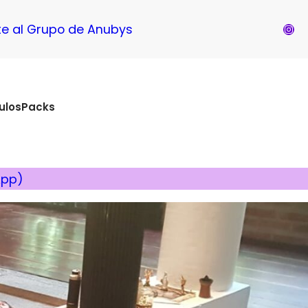
Inst
e al Grupo de Anubys
ulos
Packs
App)