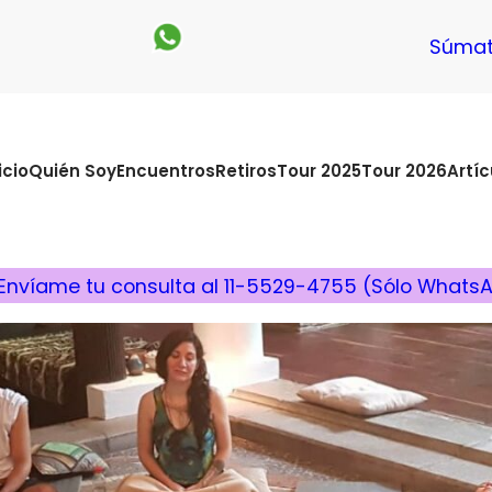
Súmat
icio
Quién Soy
Encuentros
Retiros
Tour 2025
Tour 2026
Artíc
Envíame tu consulta al 11-5529-4755 (Sólo Whats