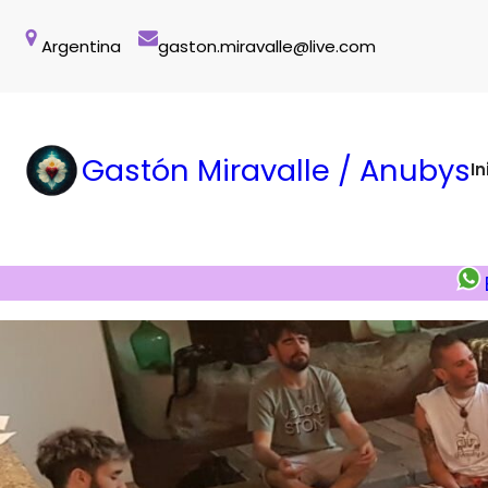
Saltar
al
Argentina
gaston.miravalle@live.com
contenido
Gastón Miravalle / Anubys
In