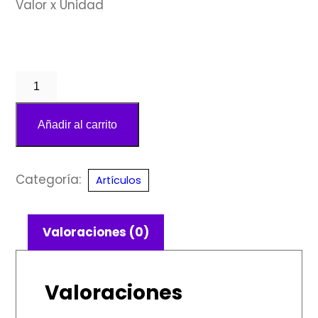
Valor x Unidad
Ojo
de
Tigre
Añadir al carrito
cantidad
Categoría:
Artículos
Valoraciones (0)
Valoraciones