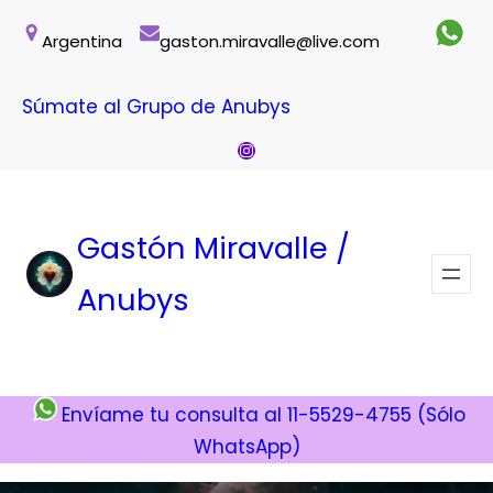
Saltar
Argentina
gaston.miravalle@live.com
al
contenido
Súmate al Grupo de Anubys
Instagram
Gastón Miravalle /
Anubys
Envíame tu consulta al 11-5529-4755 (Sólo
WhatsApp)