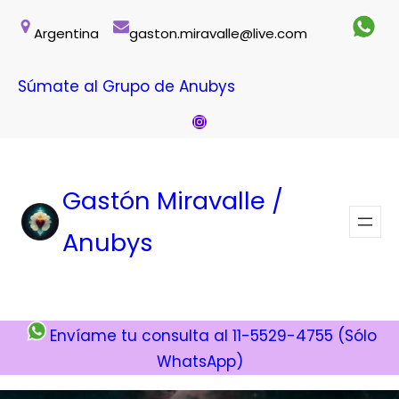
Saltar
Argentina
gaston.miravalle@live.com
al
contenido
Súmate al Grupo de Anubys
Instagram
Gastón Miravalle /
Anubys
Envíame tu consulta al 11-5529-4755 (Sólo
WhatsApp)