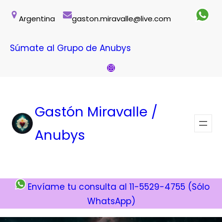
Saltar
Argentina
gaston.miravalle@live.com
al
contenido
Súmate al Grupo de Anubys
Instagram
Gastón Miravalle /
Anubys
Envíame tu consulta al 11-5529-4755 (Sólo
WhatsApp)