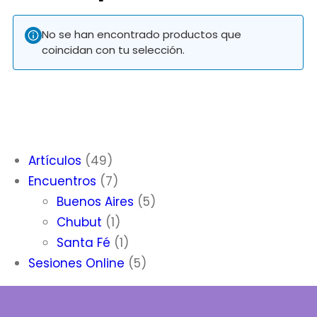
No se han encontrado productos que
coincidan con tu selección.
49
Artículos
49
productos
7
Encuentros
7
productos
5
Buenos Aires
5
1
productos
Chubut
1
producto
1
Santa Fé
1
producto
5
Sesiones Online
5
productos