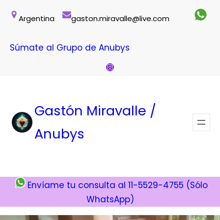
Saltar
Argentina
gaston.miravalle@live.com
al
contenido
Súmate al Grupo de Anubys
Instagram
Gastón Miravalle /
Anubys
Envíame tu consulta al 11-5529-4755 (Sólo
WhatsApp)