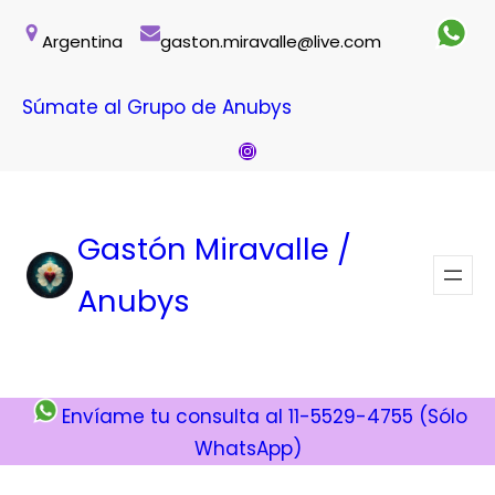
Saltar
Argentina
gaston.miravalle@live.com
al
contenido
Súmate al Grupo de Anubys
Instagram
Gastón Miravalle /
Anubys
Envíame tu consulta al 11-5529-4755 (Sólo
WhatsApp)