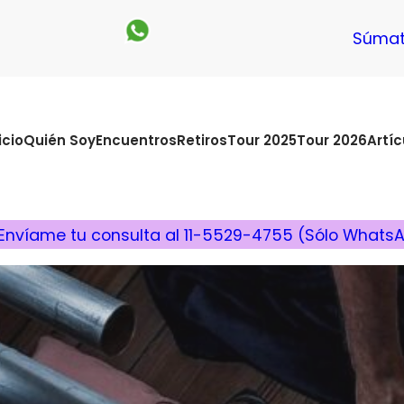
Súmat
icio
Quién Soy
Encuentros
Retiros
Tour 2025
Tour 2026
Artíc
Envíame tu consulta al 11-5529-4755 (Sólo Whats