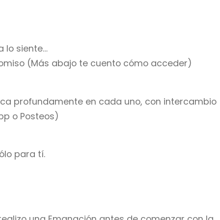
 lo siente…
promiso (Más abajo te cuento cómo acceder)
foca profundamente en cada uno, con intercambio
pp o Posteos)
lo para tí.
 realizo una Emanación antes de comenzar con la