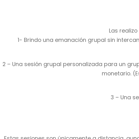
Las realiz
1- Brindo una emanación grupal sin interc
2 – Una sesión grupal personalizada para un gr
monetario. (
3 – Una se
Estas sesiones son únicamente a distancia, aun